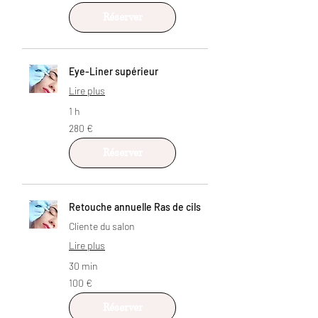
Réserver
Eye-Liner supérieur
Lire plus
1 h
280
280 €
euros
Réserver
Retouche annuelle Ras de cils
Cliente du salon
Lire plus
30 min
100
100 €
euros
Réserver