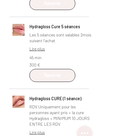
Réserver
Hydragloss Cure 5 séances
Les 5 séances sont valables 2mois
suivant l'achat
Lire plus
45 min
300
300 €
euros
Réserver
Hydragloss CURE (1 séance)
RDV Uniquement pour les
personnes ayant pris « la cure
Hydragloss » MINIMUM 10 JOURS
ENTRE LES RDV
Lire plus