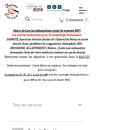
Connexion
Merci de Lire les informations avant de prendre RDV,
Les contres indications pour le maquillage Permanent:
DIABETE, Injection récente (moins de 15jours) de Botox ou autre
dans le front, problème de co
agulation, hémophile, HIV,
GROSSES
SE, ALLAITEMENT, Chimio... (Liste non exhaustive
demandez l'avis de votr
e médecin traitant en cas de doute).
Retrouvez t
outes les réponse
s à vos questions dans la
FAQ ICI
Mode de paiement : Carte bleue ou espèces, (les chèques ne sont
plus acceptés)
Paiement en 2X, 3X, 4X à partir de 150€
avec frais partagés (exemple de frais :
pour 150€ en 3X : frais pour le client= 2€20)
Tous les services