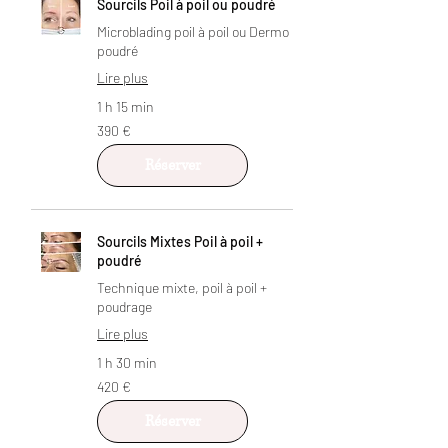
Sourcils Poil à poil ou poudré
Microblading poil à poil ou Dermo
poudré
Lire plus
1 h 15 min
390
390 €
euros
Réserver
Sourcils Mixtes Poil à poil +
poudré
Technique mixte, poil à poil +
poudrage
Lire plus
1 h 30 min
420
420 €
euros
Réserver