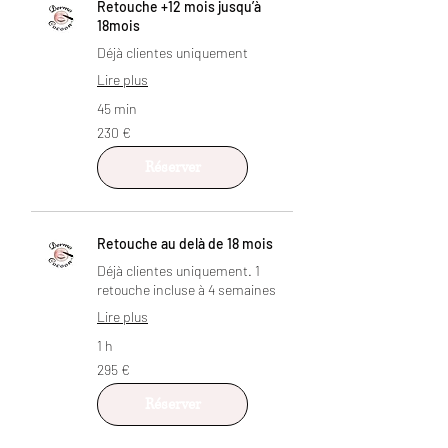
Retouche +12 mois jusqu’à
18mois
Déjà clientes uniquement
Lire plus
45 min
230
230 €
euros
Réserver
Retouche au delà de 18 mois
Déjà clientes uniquement. 1
retouche incluse à 4 semaines
Lire plus
1 h
295
295 €
euros
Réserver