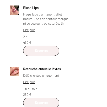
Blush Lips
Maquillage permanent effet
naturel : pas de contour marqué,
ni de couleur trop saturée. 2h
Lire plus
2 h
450
450 €
euros
Réserver
Retouche annuelle lèvres
Déjà clientes uniquement
Lire plus
1 h 30 min
250
250 €
euros
Réserver