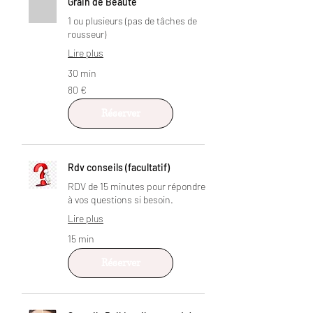
Grain de Beauté
1 ou plusieurs (pas de tâches de
rousseur)
Lire plus
30 min
80
80 €
euros
Réserver
Rdv conseils (facultatif)
RDV de 15 minutes pour répondre
à vos questions si besoin.
Lire plus
15 min
Réserver