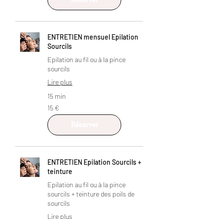
ENTRETIEN mensuel Epilation
Sourcils
Epilation au fil ou à la pince
sourcils
Lire plus
15 min
15
15 €
euros
Réserver
ENTRETIEN Epilation Sourcils +
teinture
Epilation au fil ou à la pince
sourcils + teinture des poils de
sourcils
Lire plus