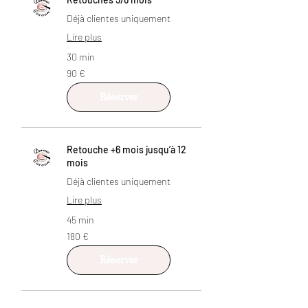
Déjà clientes uniquement
Lire plus
30 min
90
90 €
euros
Réserver
Retouche +6 mois jusqu’à 12
mois
Déjà clientes uniquement
Lire plus
45 min
180
180 €
euros
Réserver