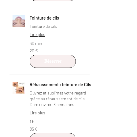
Teinture de cils
Teinture de cils
Lire plus
30 min
20
20 €
euros
Réserver
Réhaussement +teinture de Cils
Ouvrez et sublimez votre regard
grâce au réhaussement de cils .
Dure environ 8 semaines
Lire plus
1 h
85
85 €
euros