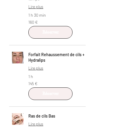
Lire plus
1 h 30 min
160
160 €
euros
Réserver
Forfait Rehaussement de cils +
Hydralips
Lire plus
1 h
145
145 €
euros
Réserver
Ras de cils Bas
Lire plus