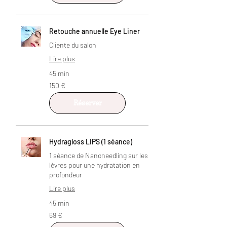
Retouche annuelle Eye Liner
Cliente du salon
Lire plus
45 min
150
150 €
euros
Réserver
Hydragloss LIPS (1 séance)
1 séance de Nanoneedling sur les
lèvres pour une hydratation en
profondeur
Lire plus
45 min
69
69 €
euros