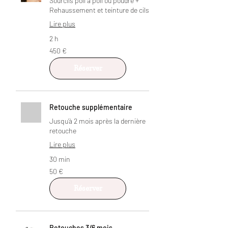
Sourcils poil à poil ou poudré +
Rehaussement et teinture de cils
Lire plus
2 h
450
450 €
euros
Réserver
Retouche supplémentaire
Jusqu’à 2 mois après la dernière
retouche
Lire plus
30 min
50
50 €
euros
Réserver
Retouches 3/6 mois