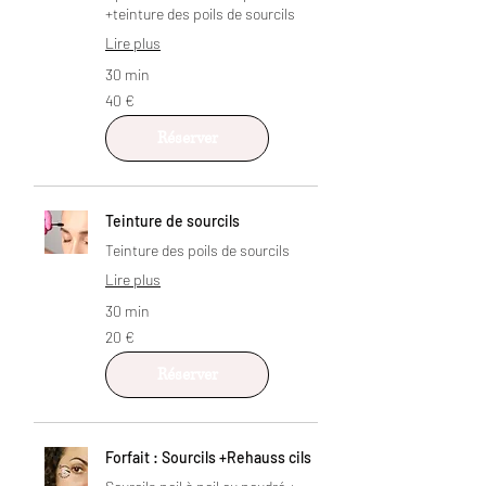
+teinture des poils de sourcils
Lire plus
30 min
40
40 €
euros
Réserver
Teinture de sourcils
Teinture des poils de sourcils
Lire plus
30 min
20
20 €
euros
Réserver
Forfait : Sourcils +Rehauss cils