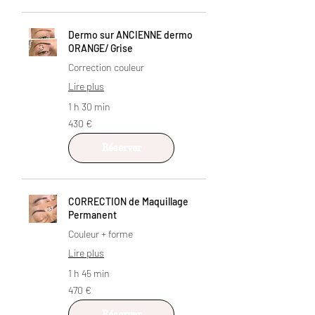
Dermo sur ANCIENNE dermo
ORANGE/ Grise
Correction couleur
Lire plus
1 h 30 min
430
430 €
euros
Réserver
CORRECTION de Maquillage
Permanent
Couleur + forme
Lire plus
1 h 45 min
470
470 €
euros
Réserver