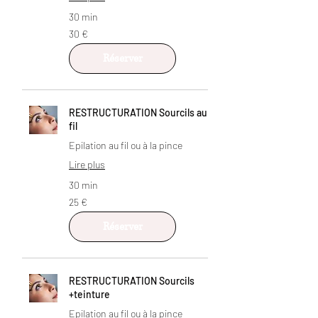
30 min
30
30 €
euros
Réserver
RESTRUCTURATION Sourcils au
fil
Epilation au fil ou à la pince
Lire plus
30 min
25
25 €
euros
Réserver
RESTRUCTURATION Sourcils
+teinture
Epilation au fil ou à la pince