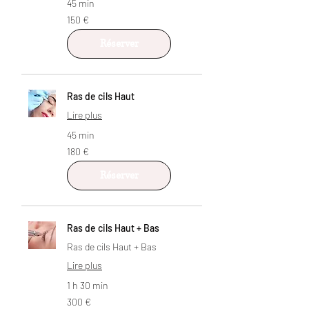
45 min
150
150 €
euros
Réserver
Ras de cils Haut
Lire plus
45 min
180
180 €
euros
Réserver
Ras de cils Haut + Bas
Ras de cils Haut + Bas
Lire plus
1 h 30 min
300
300 €
euros