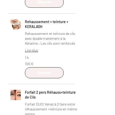
Réserver
Rehaussement + teinture +
KERALASH
Rehaussement et teinture de cils
avec double traitement à la
Kératine : Les cils sont renforcés
Lire plus
1 h
100
100 €
euros
Réserver
Forfait 2 pers Réhauss+teinture
de Cils
Forfait DUO! Venez à 2 faire votre
réhaussement +teinture en même
temps