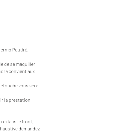
 dermo Poudré.
de de se maquiller
oudré convient aux
 retouche vous sera
r la prestation
e dans le front,
xhaustive demandez