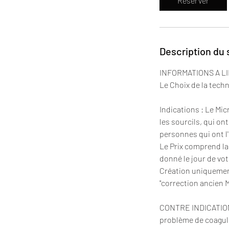
Réserver
Description du 
INFORMATIONS A LI
Le Choix de la tech
Indications : Le Mic
les sourcils, qui on
personnes qui ont l'
Le Prix comprend la 
donné le jour de vo
Création uniquement
"correction ancien 
CONTRE INDICATIONS 
problème de coagul