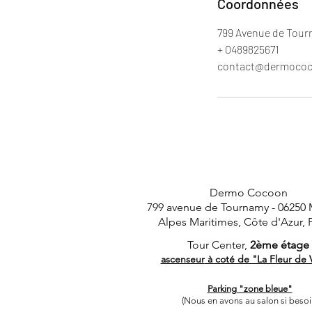
Coordonnées
799 Avenue de Tour
+ 0489825671
contact@dermococ
Dermo Cocoon
799 avenue de Tournamy -
06250
Alpes Maritimes, Côte d'Azur, 
Tour Center,
2ème étage
ascenseur
à coté de "La Fl
eur de 
Parking "zone bleue"
(Nous en avons au salon si besoi