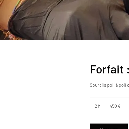
Forfait 
Sourcils poil à poil
450
euros
2 h
2
450 €
h