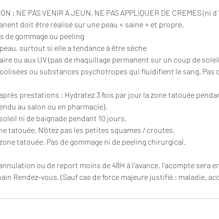
N : NE PAS VENIR A JEUN, NE PAS APPLIQUER DE CREMES (ni d '
nent doit être réalisé sur une peau « saine » et propre.
Pas de gommage ou peeling
peau, surtout si elle a tendance à être sèche
laire ou aux UV (pas de maquillage permanent sur un coup de soleil
oolisées ou substances psychotropes qui fluidifient le sang. Pas d
ès prestations : Hydratez 3 fois par jour la zone tatouée pendant
vendu au salon ou en pharmacie).
soleil ni de baignade pendant 10 jours.
ne tatouée, N’ôtez pas les petites squames / croutes,
 zone tatouée, Pas de gommage ni de peeling chirurgical.
annulation ou de report moins de 48H à l'avance, l'acompte sera e
in Rendez-vous. (Sauf cas de force majeure justifié : maladie, acci