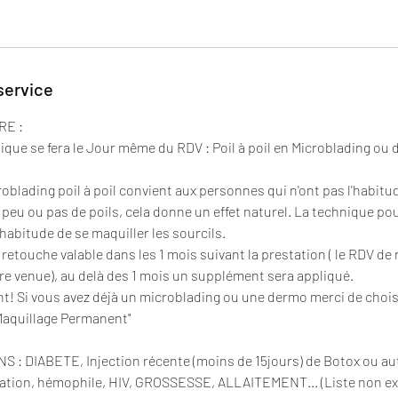
service
RE :
nique se fera le Jour même du RDV : Poil à poil en Microblading ou
roblading poil à poil convient aux personnes qui n'ont pas l'habitu
t peu ou pas de poils, cela donne un effet naturel. La technique p
habitude de se maquiller les sourcils.
retouche valable dans les 1 mois suivant la prestation ( le RDV de
tre venue), au delà des 1 mois un supplément sera appliqué.
! Si vous avez déjà un microblading ou une dermo merci de choisi
Maquillage Permanent"
: DIABETE, Injection récente (moins de 15jours) de Botox ou autr
ation, hémophile, HIV, GROSSESSE, ALLAITEMENT... (Liste non e