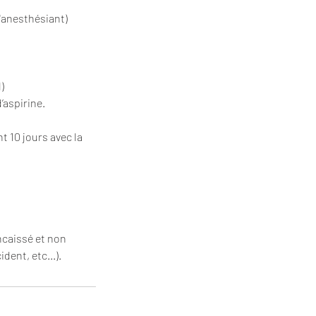
anesthésiant)
)
’aspirine.
 10 jours avec la
ncaissé et non
dent, etc...).