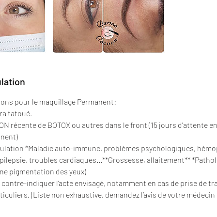
ulation
ions pour le maquillage Permanent:
ra tatoué.
 récente de BOTOX ou autres dans le front (15 jours d'attente ent
anent)
ulation *Maladie auto-immune, problèmes psychologiques, hémophi
pilepsie, troubles cardiaques...**Grossesse, allaitement** *Pathol
une pigmentation des yeux)
t contre-indiquer l’acte envisagé, notamment en cas de prise de t
culiers. (Liste non exhaustive, demandez l’avis de votre médecin 