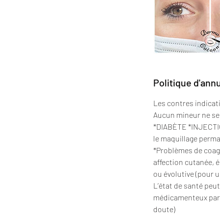
Politique d'ann
Les contres indicat
Aucun mineur ne se
*DIABÈTE *INJECTION
le maquillage perm
*Problèmes de coag
affection cutanée, é
ou évolutive (pour 
L’état de santé peu
médicamenteux parti
doute)