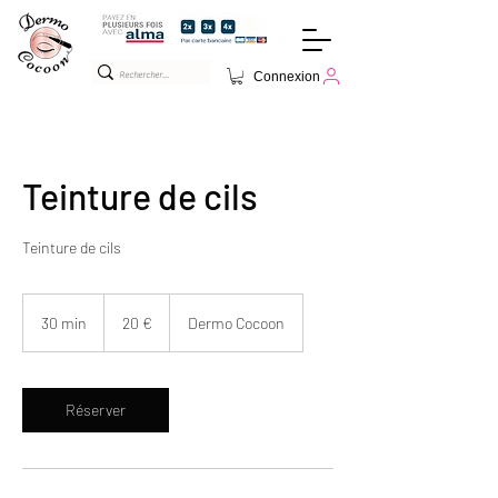
Connexion
Teinture de cils
Teinture de cils
20
euros
30 min
3
20 €
Dermo Cocoon
0
m
i
n
Réserver