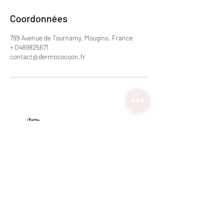
Coordonnées
799 Avenue de Tournamy, Mougins, France
+ 0489825671
contact@dermococoon.fr
Dermo Cocoon
799 avenue de Tournamy -
06250 Mougins
Alpes Maritimes, Côte d'Azur, France
Tour Center,
2ème étage
ascenseur
à coté de "La Fl
eur de Vigne
"
Parking "zone bleue"
(Nous en avons au salon si besoin)