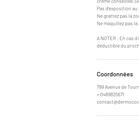
crème conseillée, (
Pas d'exposition au 
Ne grattez pas la zo
Ne maquillez pas la
A NOTER : En cas d'
déductible du procha
Coordonnées
799 Avenue de Tour
+ 0489825671
contact@dermococ