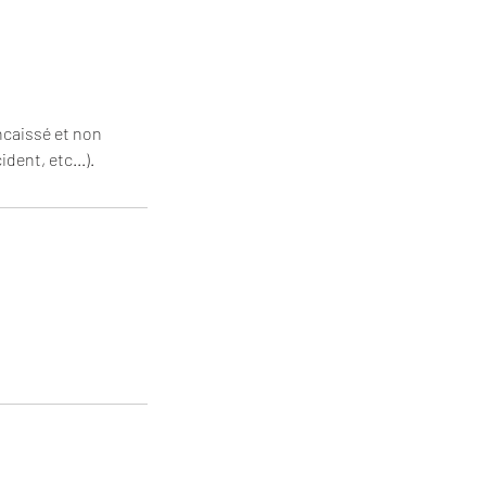
ncaissé et non
dent, etc...).