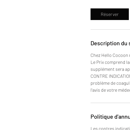
m
i
Réserver
n
Description du 
Chez Hello Cocoon no
Le Prix comprend la 
supplément sera ap
CONTRE INDICATIONS:
problème de coagul
l'avis de votre méde
Politique d'ann
Les contres indicat