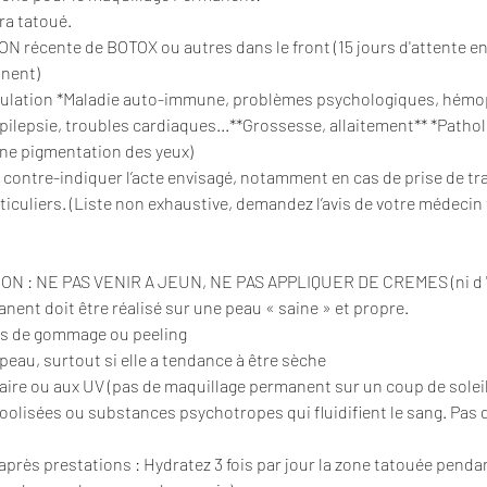
ra tatoué.
 récente de BOTOX ou autres dans le front (15 jours d'attente ent
anent)
ulation *Maladie auto-immune, problèmes psychologiques, hémophi
pilepsie, troubles cardiaques...**Grossesse, allaitement** *Pathol
une pigmentation des yeux)
t contre-indiquer l’acte envisagé, notamment en cas de prise de t
culiers. (Liste non exhaustive, demandez l’avis de votre médecin 
N : NE PAS VENIR A JEUN, NE PAS APPLIQUER DE CREMES (ni d '
nent doit être réalisé sur une peau « saine » et propre.
Pas de gommage ou peeling
peau, surtout si elle a tendance à être sèche
laire ou aux UV (pas de maquillage permanent sur un coup de soleil
oolisées ou substances psychotropes qui fluidifient le sang. Pas d
ès prestations : Hydratez 3 fois par jour la zone tatouée pendant