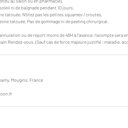
vendu au salon ou en pharmacie).
soleil ni de baignade pendant 10 jours.
ne tatouée, N’ôtez pas les petites squames / croutes,
 zone tatouée, Pas de gommage ni de peeling chirurgical.
annulation ou de report moins de 48H à l'avance, l'acompte sera e
in Rendez-vous. (Sauf cas de force majeure justifié : maladie, acci
namy, Mougins, France
oon.fr