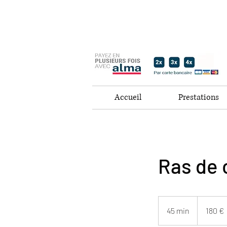
Accueil
Prestations
Ras de 
180
euros
45 min
4
180 €
5