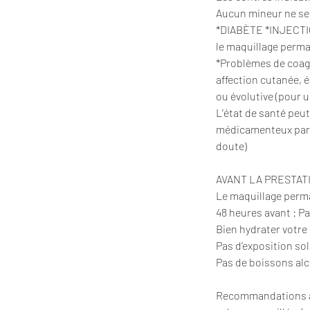
Aucun mineur ne se
*DIABÈTE *INJECTION
le maquillage perm
*Problèmes de coag
affection cutanée, é
ou évolutive (pour 
L’état de santé peu
médicamenteux parti
doute)
AVANT LA PRESTATIO
Le maquillage perma
48 heures avant : 
Bien hydrater votre 
Pas d’exposition so
Pas de boissons alc
Recommandations apr