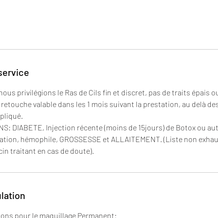
service
us privilégions le Ras de Cils fin et discret, pas de traits épais o
retouche valable dans les 1 mois suivant la prestation, au delà de
pliqué.
 DIABETE, Injection récente (moins de 15jours) de Botox ou autr
ation, hémophile, GROSSESSE et ALLAITEMENT. (Liste non exha
cin traitant en cas de doute).
ulation
ions pour le maquillage Permanent: