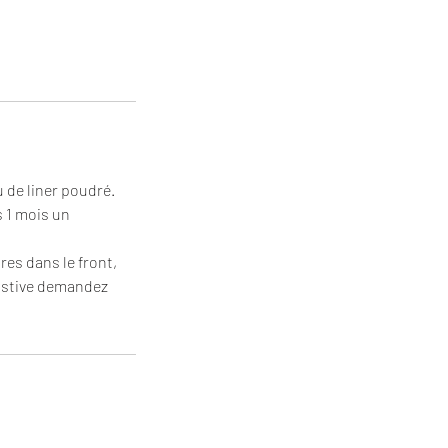
u de liner poudré.
s 1 mois un
es dans le front,
ustive demandez