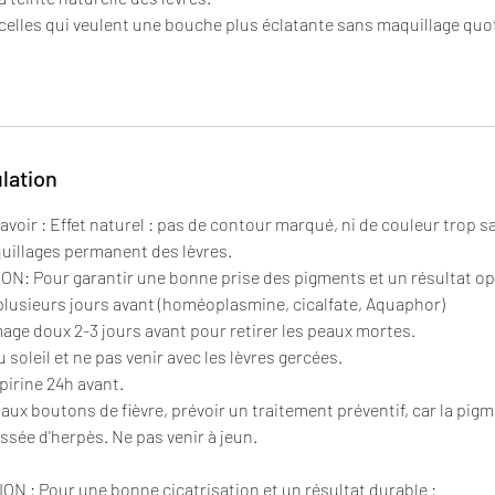
 celles qui veulent une bouche plus éclatante sans maquillage quo
ulation
voir : Effet naturel : pas de contour marqué, ni de couleur trop s
uillages permanent des lèvres.
N: Pour garantir une bonne prise des pigments et un résultat op
 plusieurs jours avant (homéoplasmine, cicalfate, Aquaphor)
age doux 2-3 jours avant pour retirer les peaux mortes.
u soleil et ne pas venir avec les lèvres gercées.
pirine 24h avant.
 aux boutons de fièvre, prévoir un traitement préventif, car la pig
sée d'herpès. Ne pas venir à jeun.
 : Pour une bonne cicatrisation et un résultat durable :