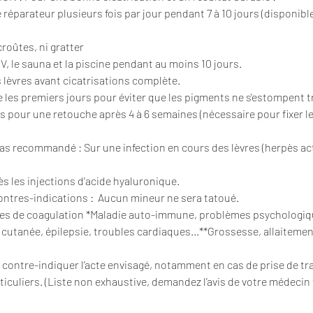
réparateur plusieurs fois par jour pendant 7 à 10 jours (disponibl
roûtes, ni gratter
 UV, le sauna et la piscine pendant au moins 10 jours.
 lèvres avant cicatrisations complète.
e les premiers jours pour éviter que les pigments ne s'estompent tr
 pour une retouche après 4 à 6 semaines (nécessaire pour fixer le
pas recommandé : Sur une infection en cours des lèvres (herpès act
s les injections d'acide hyaluronique.
ontres-indications : Aucun mineur ne sera tatoué.
s de coagulation *Maladie auto-immune, problèmes psychologiq
n cutanée, épilepsie, troubles cardiaques...**Grossesse, allaitemen
t contre-indiquer l’acte envisagé, notamment en cas de prise de t
culiers. (Liste non exhaustive, demandez l’avis de votre médecin 