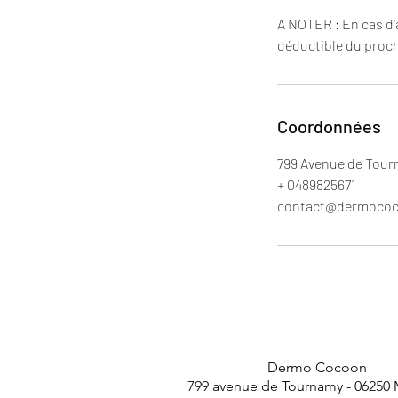
A NOTER : En cas d'
déductible du procha
Coordonnées
799 Avenue de Tour
+ 0489825671
contact@dermococ
Dermo Cocoon
799 avenue de Tournamy -
06250