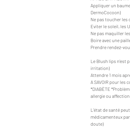
Appliquer un baume 
DermoCocoon)
Ne pas toucher les c
Eviter le soleil, les
Ne pas maquiller les
Boire avec une paill
Prendre rendez-vous
Le Blush lips n'est 
irritation)
Attendre 1 mois aprè
A SAVOIR pour les c
*DIABÈTE *Problème
allergie ou affectio
L’état de santé peu
médicamenteux parti
doute)