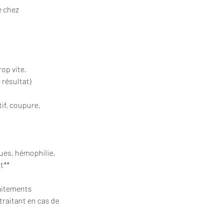
e chez
op vite.
 résultat)
if, coupure,
ues, hémophilie,
t**
raitements
traitant en cas de