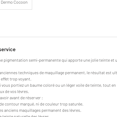
Dermo Cocoon
service
ne pigmentation semi-permanente qui apporte une jolie teinte et u
nciennes techniques de maquillage permanent, le résultat est ult
effet trop voyant.
vous portiez un baume coloré ou un léger voile de teinte, tout en 
ux de vos lèvres.
avoir avant de réserver :
s de contour marqué, ni de couleur trop saturée.
 les anciens maquillages permanent des lèvres.
la teinte naturelle des lèvres.