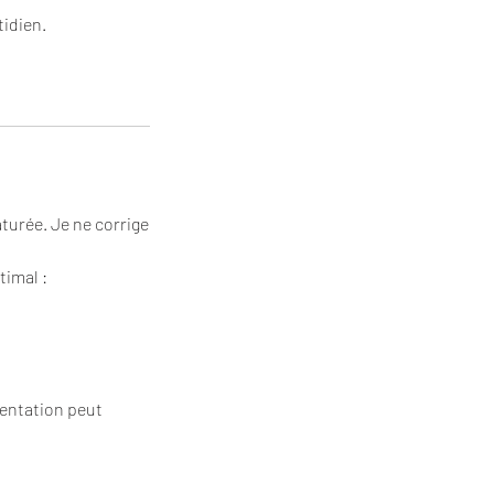
tidien.
aturée. Je ne corrige
timal :
mentation peut