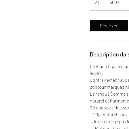
2 h
2
450 €
h
Réserver
Description du 
Le Blush Lips est u
lèvres.
Contrairement aux a
contour marqués ni 
Le rendu? Comme si 
naturel et harmonie
Ce que vous devez s
- Effet naturel : pa
- Je ne corrige pas
- Idéal pour raviver 