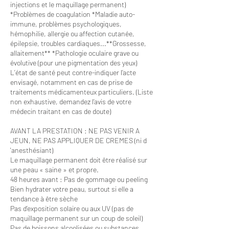
injections et le maquillage permanent)
*Problèmes de coagulation *Maladie auto-
immune, problèmes psychologiques,
hémophilie, allergie ou affection cutanée,
épilepsie, troubles cardiaques...**Grossesse,
allaitement** *Pathologie oculaire grave ou
évolutive (pour une pigmentation des yeux)
L’état de santé peut contre-indiquer l’acte
envisagé, notamment en cas de prise de
traitements médicamenteux particuliers. (Liste
non exhaustive, demandez l’avis de votre
médecin traitant en cas de doute)
AVANT LA PRESTATION : NE PAS VENIR A
JEUN, NE PAS APPLIQUER DE CREMES (ni d
'anesthésiant)
Le maquillage permanent doit être réalisé sur
une peau « saine » et propre.
48 heures avant : Pas de gommage ou peeling
Bien hydrater votre peau, surtout si elle a
tendance à être sèche
Pas d’exposition solaire ou aux UV (pas de
maquillage permanent sur un coup de soleil)
Pas de boissons alcoolisées ou substances