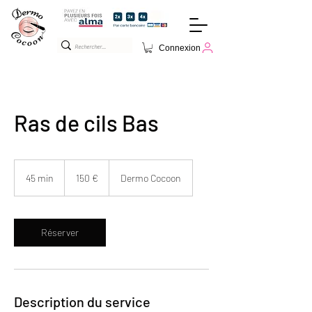
Connexion
Ras de cils Bas
150
euros
45 min
4
150 €
Dermo Cocoon
5
m
i
n
Réserver
Description du service