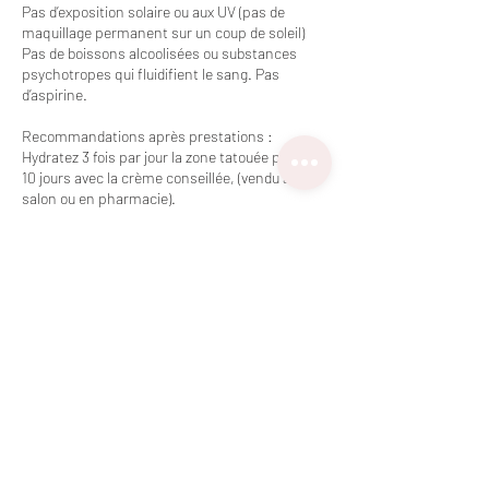
Pas d’exposition solaire ou aux UV (pas de
maquillage permanent sur un coup de soleil)
Pas de boissons alcoolisées ou substances
psychotropes qui fluidifient le sang. Pas
d’aspirine.
Recommandations après prestations :
Hydratez 3 fois par jour la zone tatouée pendant
10 jours avec la crème conseillée, (vendu au
salon ou en pharmacie).
Pas d'exposition au soleil ni de baignade
pendant 10 jours.
Ne grattez pas la zone tatouée, N’ôtez pas les
petites squames / croutes,
Ne maquillez pas la zone tatouée, Pas de
gommage ni de peeling chirurgical.
A NOTER : En cas d'annulation ou de report
moins de 48H à l'avance, l'acompte sera
encaissé et non déductible du prochain
Rendez-vous. (Sauf cas de force majeure
justifié : maladie, accident, etc...).