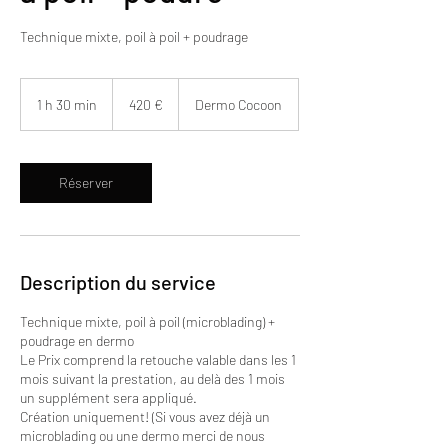
Technique mixte, poil à poil + poudrage
420
euros
1 h 30 min
1
420 €
Dermo Cocoon
3
0
m
i
Réserver
n
Description du service
Technique mixte, poil à poil (microblading) +
poudrage en dermo
Le Prix comprend la retouche valable dans les 1
mois suivant la prestation, au delà des 1 mois
un supplément sera appliqué.
Création uniquement! (Si vous avez déjà un
microblading ou une dermo merci de nous