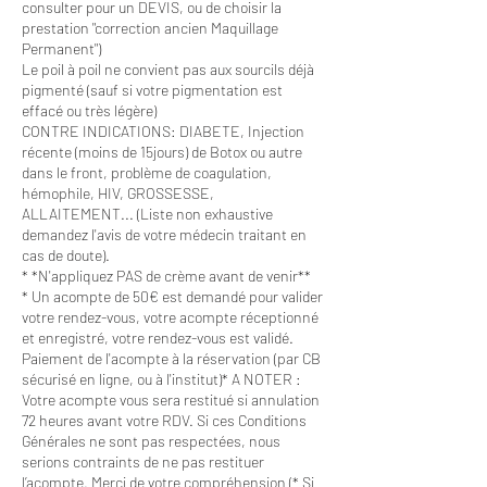
consulter pour un DEVIS, ou de choisir la
prestation "correction ancien Maquillage
Permanent")
Le poil à poil ne convient pas aux sourcils déjà
pigmenté (sauf si votre pigmentation est
effacé ou très légère)
CONTRE INDICATIONS: DIABETE, Injection
récente (moins de 15jours) de Botox ou autre
dans le front, problème de coagulation,
hémophile, HIV, GROSSESSE,
ALLAITEMENT... (Liste non exhaustive
demandez l'avis de votre médecin traitant en
cas de doute).
* *N'appliquez PAS de crème avant de venir**
* Un acompte de 50€ est demandé pour valider
votre rendez-vous, votre acompte réceptionné
et enregistré, votre rendez-vous est validé.
Paiement de l'acompte à la réservation (par CB
sécurisé en ligne, ou à l'institut)* A NOTER :
Votre acompte vous sera restitué si annulation
72 heures avant votre RDV. Si ces Conditions
Générales ne sont pas respectées, nous
serions contraints de ne pas restituer
l’acompte. Merci de votre compréhension (* Si