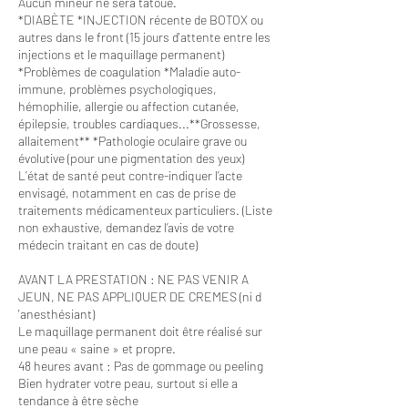
Aucun mineur ne sera tatoué.
*DIABÈTE *INJECTION récente de BOTOX ou
autres dans le front (15 jours d'attente entre les
injections et le maquillage permanent)
*Problèmes de coagulation *Maladie auto-
immune, problèmes psychologiques,
hémophilie, allergie ou affection cutanée,
épilepsie, troubles cardiaques...**Grossesse,
allaitement** *Pathologie oculaire grave ou
évolutive (pour une pigmentation des yeux)
L’état de santé peut contre-indiquer l’acte
envisagé, notamment en cas de prise de
traitements médicamenteux particuliers. (Liste
non exhaustive, demandez l’avis de votre
médecin traitant en cas de doute)
AVANT LA PRESTATION : NE PAS VENIR A
JEUN, NE PAS APPLIQUER DE CREMES (ni d
'anesthésiant)
Le maquillage permanent doit être réalisé sur
une peau « saine » et propre.
48 heures avant : Pas de gommage ou peeling
Bien hydrater votre peau, surtout si elle a
tendance à être sèche