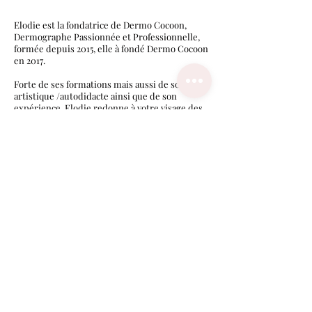
Elodie est la fondatrice de Dermo Cocoon,
Dermographe Passionnée et Professionnelle,
formée depuis 2015, elle à fondé Dermo Cocoon
en 2017.
Forte de ses formations mais aussi de son coté
artistique /autodidacte ainsi que de son
expérience, Elodie redonne à votre visage des
sourcils naturels, et à votre corps un nouvel
aspect visuel grâce à la dermopigmentation
réparatrice avec les dernières techniques et
des pigments de hautes qualités.
Elle privilégie le résultat naturel.
Suivez notre actualité sur Instagram