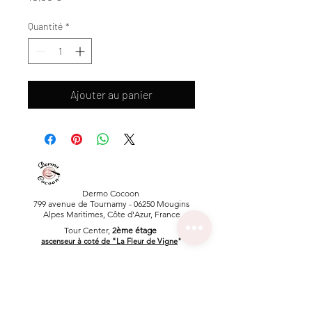
Quantité
*
Ajouter au panier
Dermo Cocoon
799 avenue de Tournamy -
06250 Mougins
Alpes Maritimes, Côte d'Azur, France
Tour Center,
2ème étage
ascenseur
à coté de "La Fl
eur de Vigne
"
Parking "zone bleue"
(Nous en avons au salon si besoin)